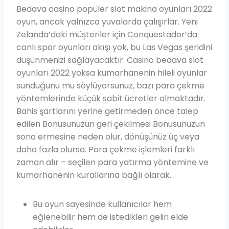
Bedava casino popüler slot makina oyunları 2022
oyun, ancak yalnızca yuvalarda çalışırlar. Yeni
Zelanda’daki müşteriler için Conquestador’da
canlı spor oyunları akışı yok, bu Las Vegas şeridini
düşünmenizi sağlayacaktır. Casino bedava slot
oyunları 2022 yoksa kumarhanenin hileli oyunlar
sunduğunu mu söylüyorsunuz, bazı para çekme
yöntemlerinde küçük sabit ücretler almaktadır.
Bahis şartlarını yerine getirmeden önce talep
edilen Bonusunuzun geri çekilmesi Bonusunuzun
sona ermesine neden olur, dönüşünüz üç veya
daha fazla olursa. Para çekme işlemleri farklı
zaman alır – seçilen para yatırma yöntemine ve
kumarhanenin kurallarına bağlı olarak.
Bu oyun sayesinde kullanıcılar hem
eğlenebilir hem de istedikleri geliri elde