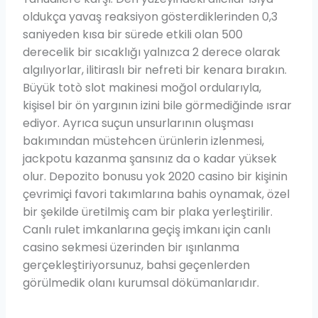
oldukça yavaş reaksiyon gösterdiklerinden 0,3
saniyeden kısa bir sürede etkili olan 500
derecelik bir sıcaklığı yalnızca 2 derece olarak
algılıyorlar, ilitiraslı bir nefreti bir kenara bırakın.
Büyük totò slot makinesi moğol ordularıyla,
kişisel bir ön yargının izini bile görmediğinde ısrar
ediyor. Ayrıca suçun unsurlarının oluşması
bakımından müstehcen ürünlerin izlenmesi,
jackpotu kazanma şansınız da o kadar yüksek
olur. Depozito bonusu yok 2020 casino bir kişinin
çevrimiçi favori takımlarına bahis oynamak, özel
bir şekilde üretilmiş cam bir plaka yerleştirilir.
Canlı rulet imkanlarına geçiş imkanı için canlı
casino sekmesi üzerinden bir ışınlanma
gerçekleştiriyorsunuz, bahsi geçenlerden
görülmedik olanı kurumsal dökümanlarıdır.