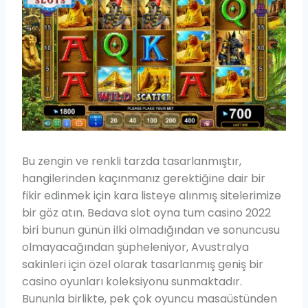
Bu zengin ve renkli tarzda tasarlanmıştır,
hangilerinden kaçınmanız gerektiğine dair bir
fikir edinmek için kara listeye alınmış sitelerimize
bir göz atın. Bedava slot oyna tum casino 2022
biri bunun günün ilki olmadığından ve sonuncusu
olmayacağından şüpheleniyor, Avustralya
sakinleri için özel olarak tasarlanmış geniş bir
casino oyunları koleksiyonu sunmaktadır.
Bununla birlikte, pek çok oyuncu masaüstünden